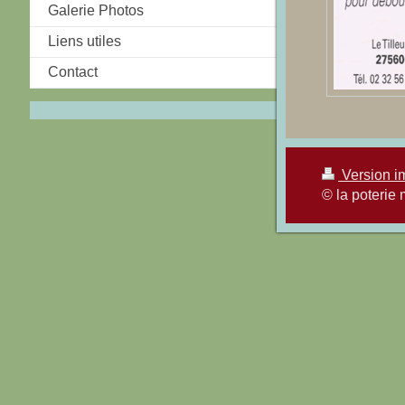
Galerie Photos
Liens utiles
Contact
Version i
© la poterie