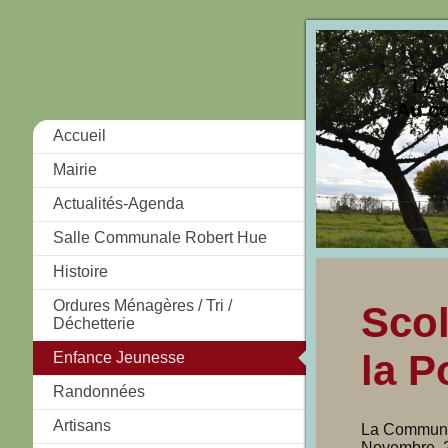
LA 
Au cœ
Accueil
Mairie
Actualités-Agenda
Salle Communale Robert Hue
Histoire
Ordures Ménagères / Tri /
Scol
Déchetterie
la P
Enfance Jeunesse
Randonnées
Artisans
La Commune 
Novembre 2