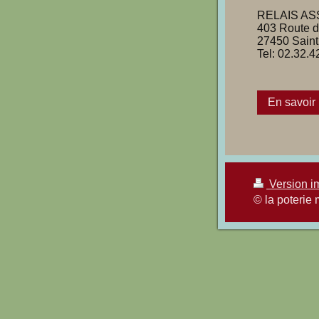
RELAIS A
403 Route d
27450 Saint
Tel: 02.32.4
En savoir
Version i
© la poterie