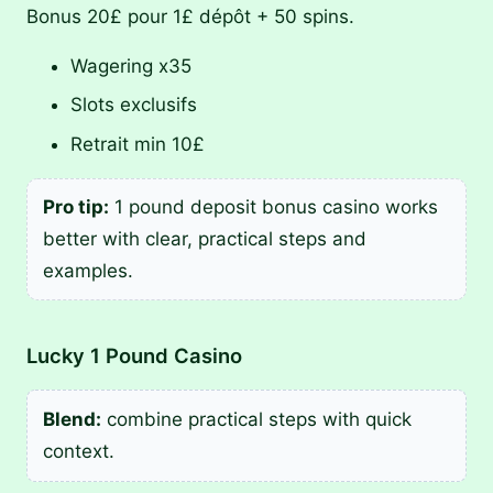
Bonus 20£ pour 1£ dépôt + 50 spins.
Wagering x35
Slots exclusifs
Retrait min 10£
Pro tip:
1 pound deposit bonus casino works
better with clear, practical steps and
examples.
Lucky 1 Pound Casino
Blend:
combine practical steps with quick
context.