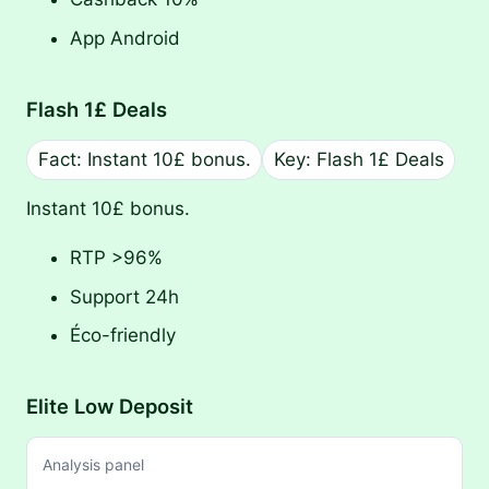
App Android
Flash 1£ Deals
Fact: Instant 10£ bonus.
Key: Flash 1£ Deals
Instant 10£ bonus.
RTP >96%
Support 24h
Éco-friendly
Elite Low Deposit
Analysis panel