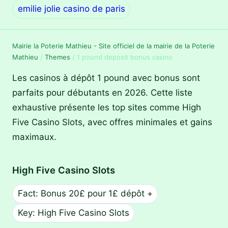
emilie jolie casino de paris
Mairie la Poterie Mathieu - Site officiel de la mairie de la Poterie
Mathieu
/
Themes
/
1 pound deposit bonus casino
Les casinos à dépôt 1 pound avec bonus sont
parfaits pour débutants en 2026. Cette liste
exhaustive présente les top sites comme High
Five Casino Slots, avec offres minimales et gains
maximaux.
High Five Casino Slots
Fact: Bonus 20£ pour 1£ dépôt +
Key: High Five Casino Slots