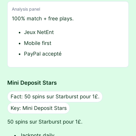
Analysis panel
100% match + free plays.
Jeux NetEnt
Mobile first
PayPal accepté
Mini Deposit Stars
Fact: 50 spins sur Starburst pour 1£.
Key: Mini Deposit Stars
50 spins sur Starburst pour 1£.
Jackpots daily