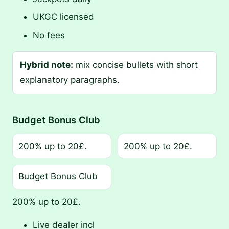
UKGC licensed
No fees
Hybrid note:
mix concise bullets with short
explanatory paragraphs.
Budget Bonus Club
200% up to 20£.
200% up to 20£.
Budget Bonus Club
200% up to 20£.
Live dealer incl