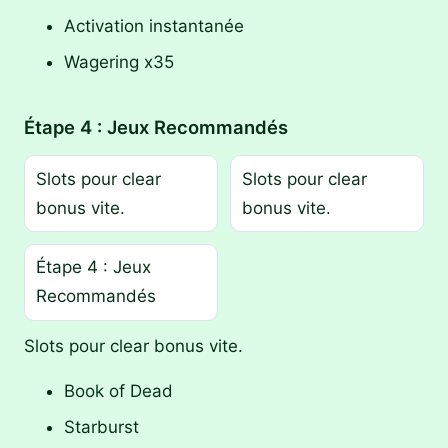
Activation instantanée
Wagering x35
Étape 4 : Jeux Recommandés
Slots pour clear
Slots pour clear
bonus vite.
bonus vite.
Étape 4 : Jeux
Recommandés
Slots pour clear bonus vite.
Book of Dead
Starburst