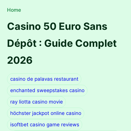
Home
Casino 50 Euro Sans
Dépôt : Guide Complet
2026
casino de palavas restaurant
enchanted sweepstakes casino
ray liotta casino movie
höchster jackpot online casino
isoftbet casino game reviews