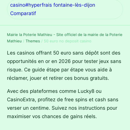
casino#hyperfrais fontaine-lès-dijon
Comparatif
Mairie la Poterie Mathieu - Site officiel de la mairie de la Poterie
Mathieu
/
Themes
/
50 euro no deposit casino
Les casinos offrant 50 euro sans dépôt sont des
opportunités en or en 2026 pour tester jeux sans
risque. Ce guide étape par étape vous aide à
réclamer, jouer et retirer ces bonus gratuits.
Avec des plateformes comme Lucky8 ou
CasinoExtra, profitez de free spins et cash sans
verser un centime. Suivez nos instructions pour
maximiser vos chances de gains réels.