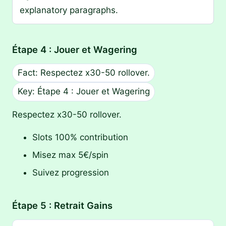
explanatory paragraphs.
Étape 4 : Jouer et Wagering
Fact: Respectez x30-50 rollover.
Key: Étape 4 : Jouer et Wagering
Respectez x30-50 rollover.
Slots 100% contribution
Misez max 5€/spin
Suivez progression
Étape 5 : Retrait Gains