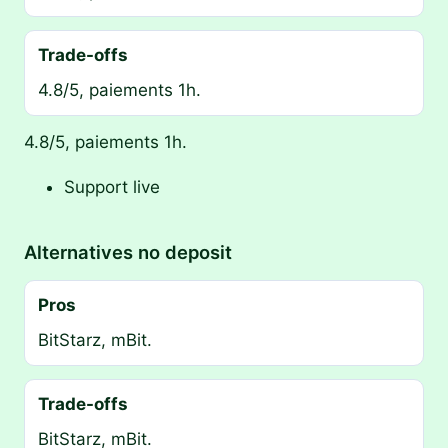
Trade-offs
4.8/5, paiements 1h.
4.8/5, paiements 1h.
Support live
Alternatives no deposit
Pros
BitStarz, mBit.
Trade-offs
BitStarz, mBit.