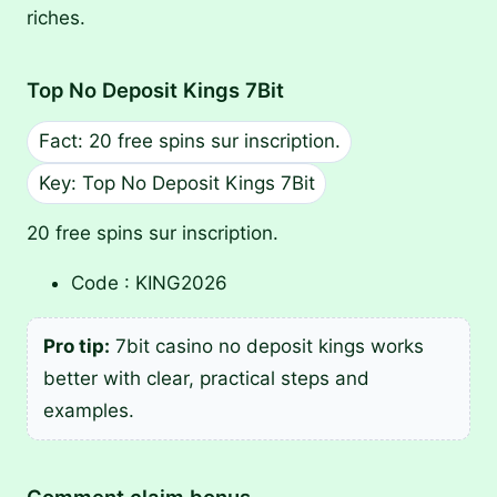
riches.
Top No Deposit Kings 7Bit
Fact: 20 free spins sur inscription.
Key: Top No Deposit Kings 7Bit
20 free spins sur inscription.
Code : KING2026
Pro tip:
7bit casino no deposit kings works
better with clear, practical steps and
examples.
Comment claim bonus