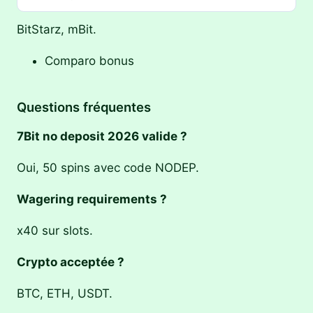
BitStarz, mBit.
Comparo bonus
Questions fréquentes
7Bit no deposit 2026 valide ?
Oui, 50 spins avec code NODEP.
Wagering requirements ?
x40 sur slots.
Crypto acceptée ?
BTC, ETH, USDT.