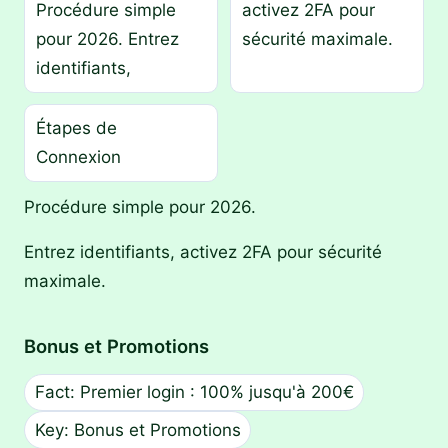
Procédure simple
activez 2FA pour
pour 2026. Entrez
sécurité maximale.
identifiants,
Étapes de
Connexion
Procédure simple pour 2026.
Entrez identifiants, activez 2FA pour sécurité
maximale.
Bonus et Promotions
Fact: Premier login : 100% jusqu'à 200€
Key: Bonus et Promotions