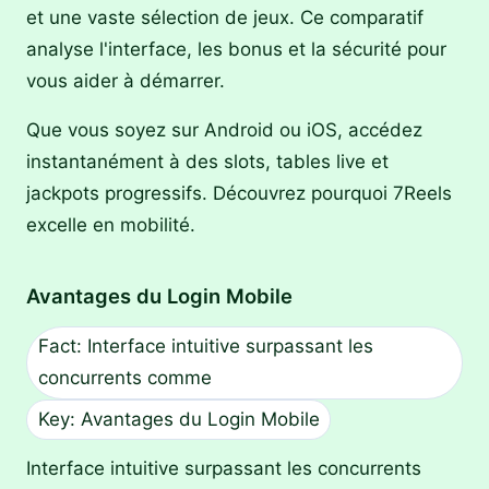
et une vaste sélection de jeux. Ce comparatif
analyse l'interface, les bonus et la sécurité pour
vous aider à démarrer.
Que vous soyez sur Android ou iOS, accédez
instantanément à des slots, tables live et
jackpots progressifs. Découvrez pourquoi 7Reels
excelle en mobilité.
Avantages du Login Mobile
Fact: Interface intuitive surpassant les
concurrents comme
Key: Avantages du Login Mobile
Interface intuitive surpassant les concurrents