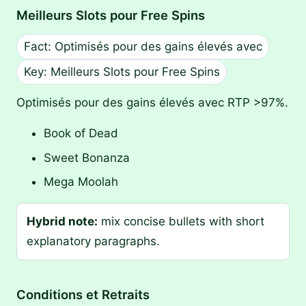
Meilleurs Slots pour Free Spins
Fact: Optimisés pour des gains élevés avec
Key: Meilleurs Slots pour Free Spins
Optimisés pour des gains élevés avec RTP >97%.
Book of Dead
Sweet Bonanza
Mega Moolah
Hybrid note:
mix concise bullets with short
explanatory paragraphs.
Conditions et Retraits