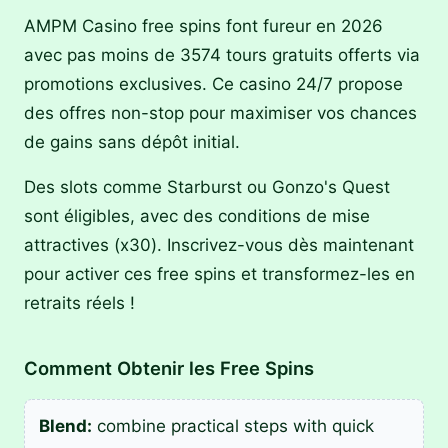
AMPM Casino free spins font fureur en 2026
avec pas moins de 3574 tours gratuits offerts via
promotions exclusives. Ce casino 24/7 propose
des offres non-stop pour maximiser vos chances
de gains sans dépôt initial.
Des slots comme Starburst ou Gonzo's Quest
sont éligibles, avec des conditions de mise
attractives (x30). Inscrivez-vous dès maintenant
pour activer ces free spins et transformez-les en
retraits réels !
Comment Obtenir les Free Spins
Blend:
combine practical steps with quick