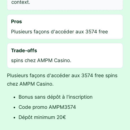
context.
Pros
Plusieurs façons d'accéder aux 3574 free
Trade-offs
spins chez AMPM Casino.
Plusieurs façons d'accéder aux 3574 free spins
chez AMPM Casino.
Bonus sans dépôt à l'inscription
Code promo AMPM3574
Dépôt minimum 20€