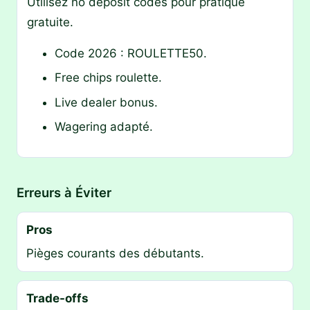
Utilisez no deposit codes pour pratique
gratuite.
Code 2026 : ROULETTE50.
Free chips roulette.
Live dealer bonus.
Wagering adapté.
Erreurs à Éviter
Pros
Pièges courants des débutants.
Trade-offs