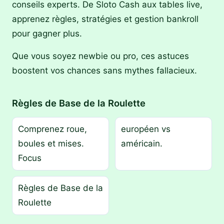
conseils experts. De Sloto Cash aux tables live,
apprenez règles, stratégies et gestion bankroll
pour gagner plus.
Que vous soyez newbie ou pro, ces astuces
boostent vos chances sans mythes fallacieux.
Règles de Base de la Roulette
Comprenez roue,
européen vs
boules et mises.
américain.
Focus
Règles de Base de la
Roulette