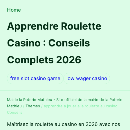
Home
Apprendre Roulette
Casino : Conseils
Complets 2026
free slot casino game
low wager casino
Mairie la Poterie Mathieu - Site officiel de la mairie de la Poterie
Mathieu
/
Themes
/
apprendre a jouer a la roulette au casino
Conseils
Maîtrisez la roulette au casino en 2026 avec nos