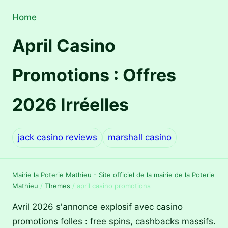
Home
April Casino
Promotions : Offres
2026 Irréelles
jack casino reviews
marshall casino
Mairie la Poterie Mathieu - Site officiel de la mairie de la Poterie
Mathieu
/
Themes
/
april casino promotions
Avril 2026 s'annonce explosif avec casino
promotions folles : free spins, cashbacks massifs.