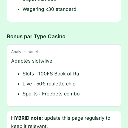
Wagering x30 standard
Bonus par Type Casino
Analysis panel
Adaptés slots/live.
Slots : 100FS Book of Ra
Live : 50€ roulette chip
Sports : Freebets combo
HYBRID note:
update this page regularly to
keep it relevant.