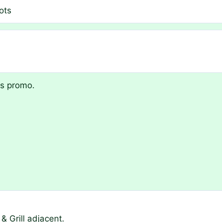
ots
ts promo.
& Grill adjacent.