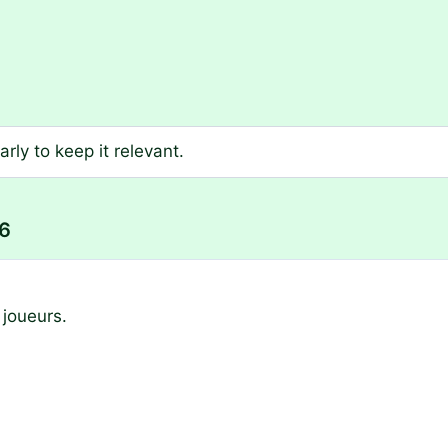
rly to keep it relevant.
26
joueurs.