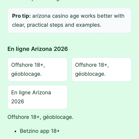
Pro tip:
arizona casino age works better with
clear, practical steps and examples.
En ligne Arizona 2026
Offshore 18+,
Offshore 18+,
géoblocage.
géoblocage.
En ligne Arizona
2026
Offshore 18+, géoblocage.
Betzino app 18+