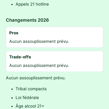
Appels 21 hotline
Changements 2026
Pros
Aucun assouplissement prévu.
Trade-offs
Aucun assouplissement prévu.
Aucun assouplissement prévu.
Tribal compacts
Loi fédérale
Âge alcool 21+