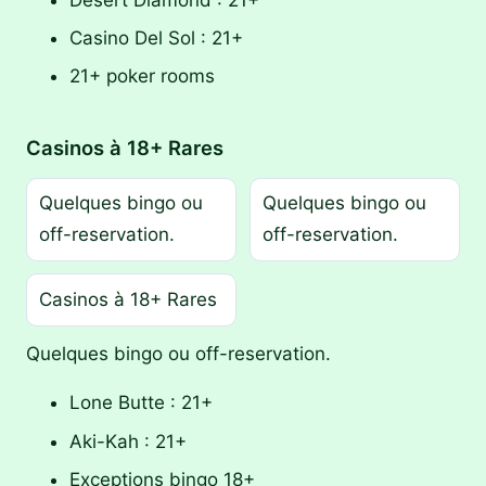
Casino Del Sol : 21+
21+ poker rooms
Casinos à 18+ Rares
Quelques bingo ou
Quelques bingo ou
off-reservation.
off-reservation.
Casinos à 18+ Rares
Quelques bingo ou off-reservation.
Lone Butte : 21+
Aki-Kah : 21+
Exceptions bingo 18+