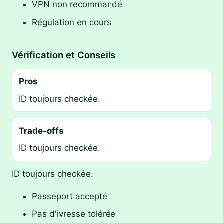
VPN non recommandé
Régulation en cours
Vérification et Conseils
Pros
ID toujours checkée.
Trade-offs
ID toujours checkée.
ID toujours checkée.
Passeport accepté
Pas d'ivresse tolérée