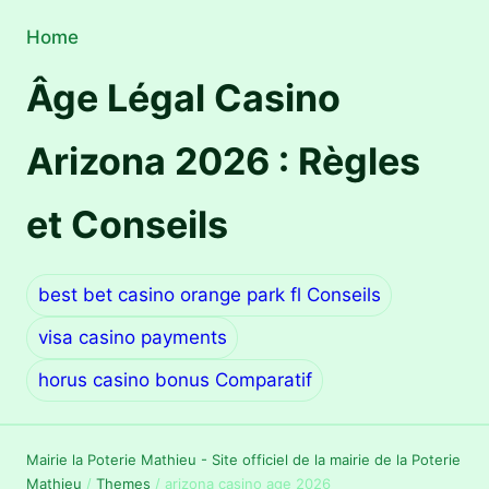
Home
Âge Légal Casino
Arizona 2026 : Règles
et Conseils
best bet casino orange park fl Conseils
visa casino payments
horus casino bonus Comparatif
Mairie la Poterie Mathieu - Site officiel de la mairie de la Poterie
Mathieu
/
Themes
/
arizona casino age 2026