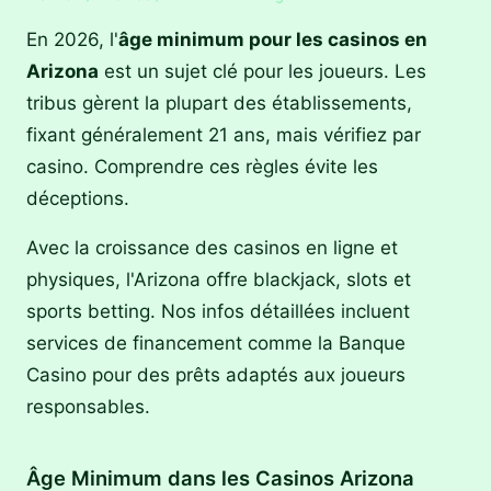
En 2026, l'
âge minimum pour les casinos en
Arizona
est un sujet clé pour les joueurs. Les
tribus gèrent la plupart des établissements,
fixant généralement 21 ans, mais vérifiez par
casino. Comprendre ces règles évite les
déceptions.
Avec la croissance des casinos en ligne et
physiques, l'Arizona offre blackjack, slots et
sports betting. Nos infos détaillées incluent
services de financement comme la Banque
Casino pour des prêts adaptés aux joueurs
responsables.
Âge Minimum dans les Casinos Arizona