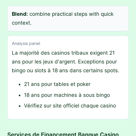
Blend:
combine practical steps with quick
context.
Analysis panel
La majorité des casinos tribaux exigent 21
ans pour les jeux d'argent. Exceptions pour
bingo ou slots à 18 ans dans certains spots.
21 ans pour tables et poker
18 ans pour machines à sous bingo
Vérifiez sur site officiel chaque casino
Services de Financement Banque Casino