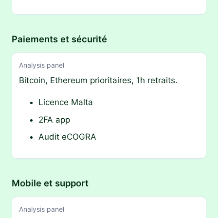
Paiements et sécurité
Analysis panel
Bitcoin, Ethereum prioritaires, 1h retraits.
Licence Malta
2FA app
Audit eCOGRA
Mobile et support
Analysis panel