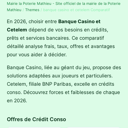
Mairie la Poterie Mathieu - Site officiel de la mairie de la Poterie
Mathieu
/
Themes
/
banque casino et cetelem Comparatif
En 2026, choisir entre
Banque Casino et
Cetelem
dépend de vos besoins en crédits,
prêts et services bancaires. Ce comparatif
détaillé analyse frais, taux, offres et avantages
pour vous aider à décider.
Banque Casino, liée au géant du jeu, propose des
solutions adaptées aux joueurs et particuliers.
Cetelem, filiale BNP Paribas, excelle en crédits
conso. Découvrez forces et faiblesses de chaque
en 2026.
Offres de Crédit Conso