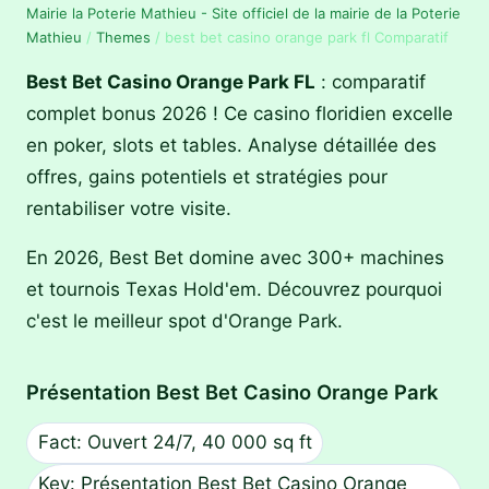
Mairie la Poterie Mathieu - Site officiel de la mairie de la Poterie
Mathieu
/
Themes
/
best bet casino orange park fl Comparatif
Best Bet Casino Orange Park FL
: comparatif
complet bonus 2026 ! Ce casino floridien excelle
en poker, slots et tables. Analyse détaillée des
offres, gains potentiels et stratégies pour
rentabiliser votre visite.
En 2026, Best Bet domine avec 300+ machines
et tournois Texas Hold'em. Découvrez pourquoi
c'est le meilleur spot d'Orange Park.
Présentation Best Bet Casino Orange Park
Fact: Ouvert 24/7, 40 000 sq ft
Key: Présentation Best Bet Casino Orange