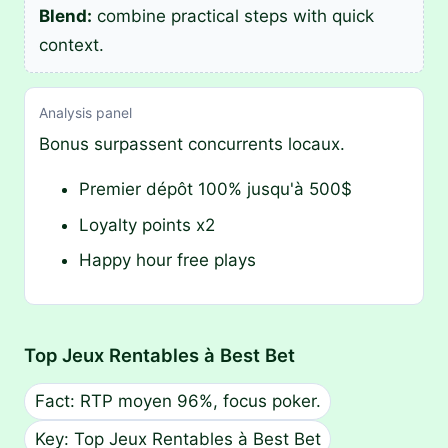
Blend:
combine practical steps with quick
context.
Analysis panel
Bonus surpassent concurrents locaux.
Premier dépôt 100% jusqu'à 500$
Loyalty points x2
Happy hour free plays
Top Jeux Rentables à Best Bet
Fact: RTP moyen 96%, focus poker.
Key: Top Jeux Rentables à Best Bet