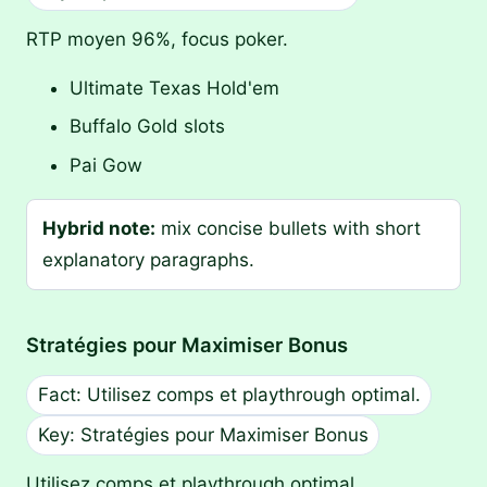
RTP moyen 96%, focus poker.
Ultimate Texas Hold'em
Buffalo Gold slots
Pai Gow
Hybrid note:
mix concise bullets with short
explanatory paragraphs.
Stratégies pour Maximiser Bonus
Fact: Utilisez comps et playthrough optimal.
Key: Stratégies pour Maximiser Bonus
Utilisez comps et playthrough optimal.