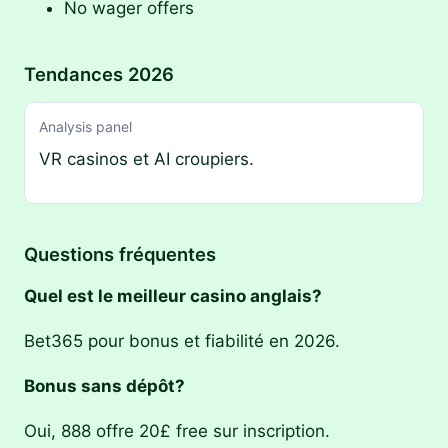
No wager offers
Tendances 2026
Analysis panel
VR casinos et AI croupiers.
Questions fréquentes
Quel est le meilleur casino anglais?
Bet365 pour bonus et fiabilité en 2026.
Bonus sans dépôt?
Oui, 888 offre 20£ free sur inscription.