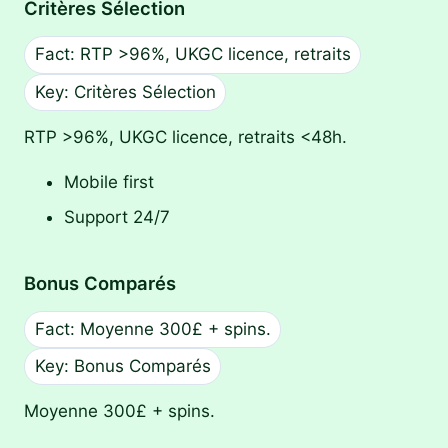
Critères Sélection
Fact: RTP >96%, UKGC licence, retraits
Key: Critères Sélection
RTP >96%, UKGC licence, retraits <48h.
Mobile first
Support 24/7
Bonus Comparés
Fact: Moyenne 300£ + spins.
Key: Bonus Comparés
Moyenne 300£ + spins.