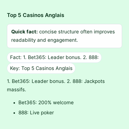
Top 5 Casinos Anglais
Quick fact:
concise structure often improves
readability and engagement.
Fact: 1. Bet365: Leader bonus. 2. 888:
Key: Top 5 Casinos Anglais
1. Bet365: Leader bonus. 2. 888: Jackpots
massifs.
Bet365: 200% welcome
888: Live poker