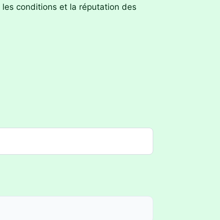
 les conditions et la réputation des