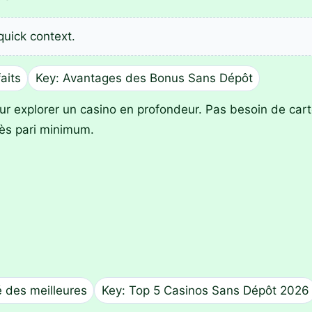
quick context.
aits
Key: Avantages des Bonus Sans Dépôt
r explorer un casino en profondeur. Pas besoin de carte
rès pari minimum.
é des meilleures
Key: Top 5 Casinos Sans Dépôt 2026