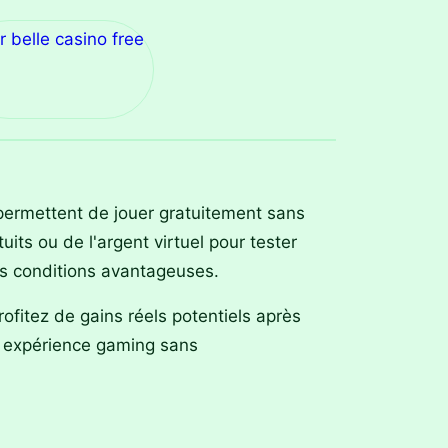
er belle casino free
permettent de jouer gratuitement sans
its ou de l'argent virtuel pour tester
es conditions avantageuses.
ofitez de gains réels potentiels après
e expérience gaming sans