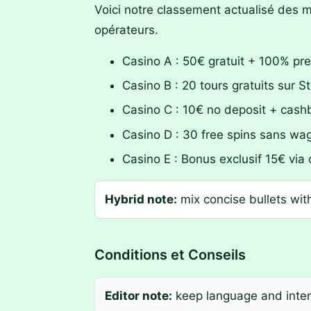
Voici notre classement actualisé des me
opérateurs.
Casino A : 50€ gratuit + 100% pr
Casino B : 20 tours gratuits sur S
Casino C : 10€ no deposit + cash
Casino D : 30 free spins sans wa
Casino E : Bonus exclusif 15€ via
Hybrid note:
mix concise bullets wit
Conditions et Conseils
Editor note:
keep language and intent