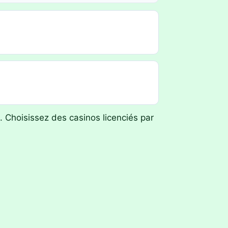
. Choisissez des casinos licenciés par