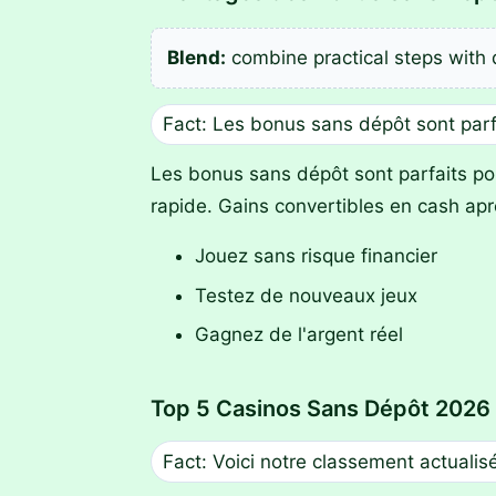
Blend:
combine practical steps with 
Fact: Les bonus sans dépôt sont parf
Les bonus sans dépôt sont parfaits pou
rapide. Gains convertibles en cash ap
Jouez sans risque financier
Testez de nouveaux jeux
Gagnez de l'argent réel
Top 5 Casinos Sans Dépôt 2026
Fact: Voici notre classement actualis