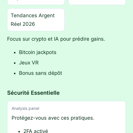
Tendances Argent
Réel 2026
Focus sur crypto et IA pour prédire gains.
Bitcoin jackpots
Jeux VR
Bonus sans dépôt
Sécurité Essentielle
Analysis panel
Protégez-vous avec ces pratiques.
2FA activé