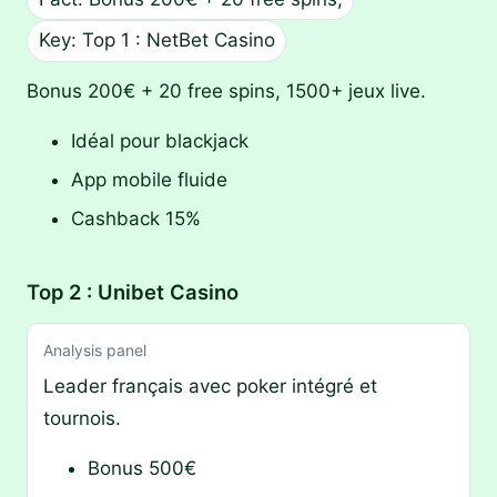
Key: Top 1 : NetBet Casino
Bonus 200€ + 20 free spins, 1500+ jeux live.
Idéal pour blackjack
App mobile fluide
Cashback 15%
Top 2 : Unibet Casino
Analysis panel
Leader français avec poker intégré et
tournois.
Bonus 500€