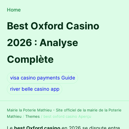
Home
Best Oxford Casino
2026 : Analyse
Complète
visa casino payments Guide
river belle casino app
Mairie la Poterie Mathieu - Site officiel de la mairie de la Poterie
Mathieu
/
Themes
/
best oxford casino Aperçu
Le
best Oxford casino
en 2026 se dispute entre