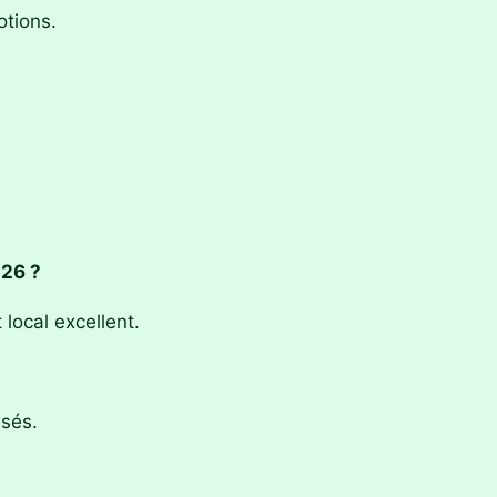
otions.
026 ?
local excellent.
isés.