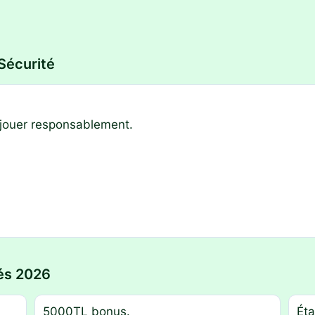
Sécurité
r jouer responsablement.
és 2026
5000TL bonus.
Ét