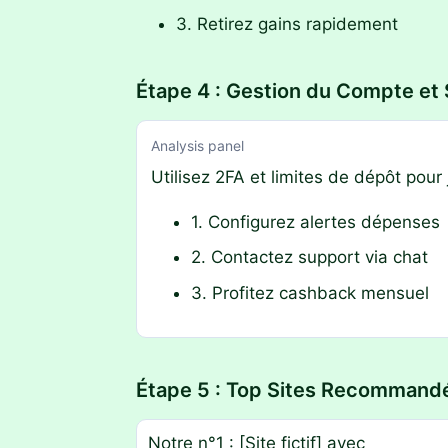
3. Retirez gains rapidement
Étape 4 : Gestion du Compte et 
Analysis panel
Utilisez 2FA et limites de dépôt pou
1. Configurez alertes dépenses
2. Contactez support via chat
3. Profitez cashback mensuel
Étape 5 : Top Sites Recommand
Notre n°1 : [Site fictif] avec