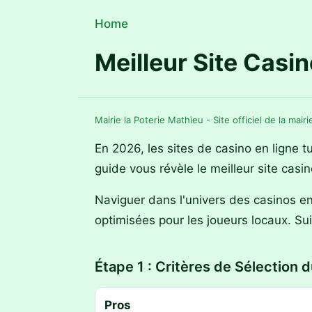
Home
Meilleur Site Casi
Mairie la Poterie Mathieu - Site officiel de la mair
En 2026, les sites de casino en ligne 
guide vous révèle le meilleur site cas
Naviguer dans l'univers des casinos en
optimisées pour les joueurs locaux. Sui
Étape 1 : Critères de Sélection d
Pros