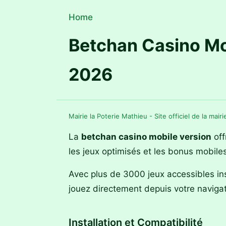
Home
Betchan Casino Mo
2026
Mairie la Poterie Mathieu - Site officiel de la mair
La
betchan casino mobile version
off
les jeux optimisés et les bonus mobiles
Avec plus de 3000 jeux accessibles in
jouez directement depuis votre navigat
Installation et Compatibilité