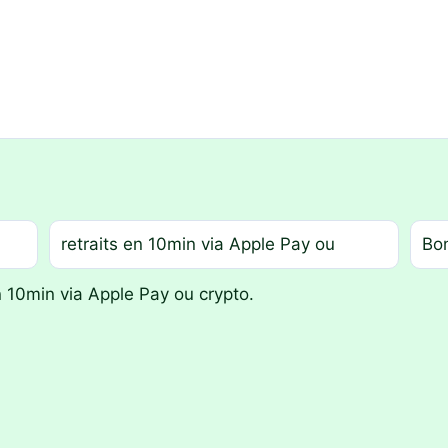
retraits en 10min via Apple Pay ou
Bo
n 10min via Apple Pay ou crypto.