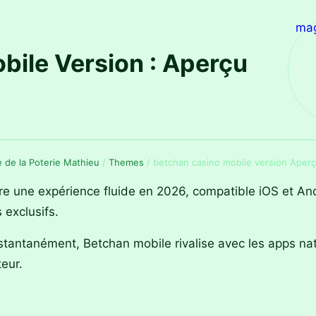
mag
bile Version : Aperçu
ie de la Poterie Mathieu
/
Themes
/
betchan casino mobile version Aper
re une expérience fluide en 2026, compatible iOS et Andr
 exclusifs.
stantanément, Betchan mobile rivalise avec les apps na
eur.