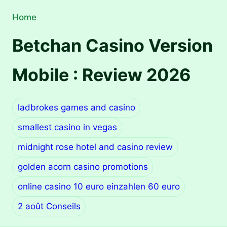
Home
Betchan Casino Version
Mobile : Review 2026
ladbrokes games and casino
smallest casino in vegas
midnight rose hotel and casino review
golden acorn casino promotions
online casino 10 euro einzahlen 60 euro
2 août Conseils