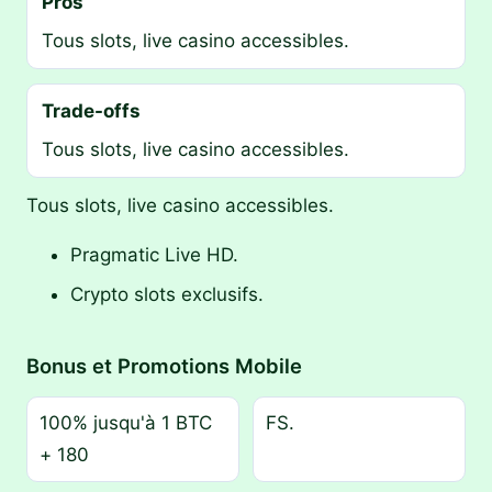
Pros
Tous slots, live casino accessibles.
Trade-offs
Tous slots, live casino accessibles.
Tous slots, live casino accessibles.
Pragmatic Live HD.
Crypto slots exclusifs.
Bonus et Promotions Mobile
100% jusqu'à 1 BTC
FS.
+ 180