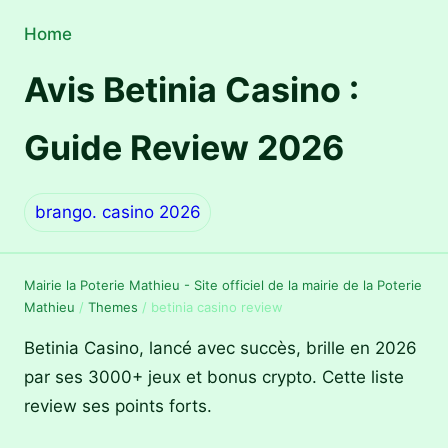
Home
Avis Betinia Casino :
Guide Review 2026
brango. casino 2026
Mairie la Poterie Mathieu - Site officiel de la mairie de la Poterie
Mathieu
/
Themes
/
betinia casino review
Betinia Casino, lancé avec succès, brille en 2026
par ses 3000+ jeux et bonus crypto. Cette liste
review ses points forts.