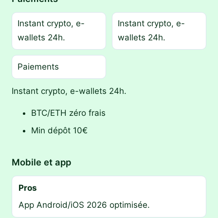
Instant crypto, e-
Instant crypto, e-
wallets 24h.
wallets 24h.
Paiements
Instant crypto, e-wallets 24h.
BTC/ETH zéro frais
Min dépôt 10€
Mobile et app
Pros
App Android/iOS 2026 optimisée.