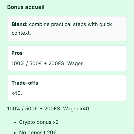
Bonus accueil
Blend:
combine practical steps with quick
context.
Pros
100% / 500€ + 200FS. Wager
Trade-offs
x40.
100% / 500€ + 200FS. Wager x40.
Crypto bonus x2
No deposit 20€