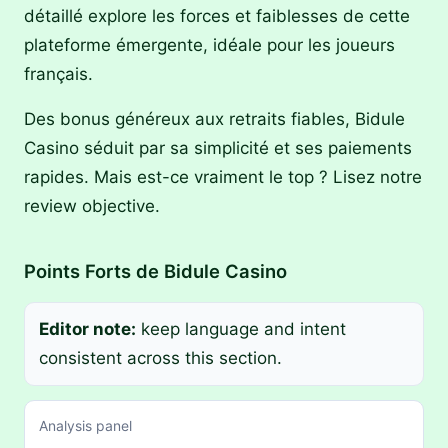
détaillé explore les forces et faiblesses de cette
plateforme émergente, idéale pour les joueurs
français.
Des bonus généreux aux retraits fiables, Bidule
Casino séduit par sa simplicité et ses paiements
rapides. Mais est-ce vraiment le top ? Lisez notre
review objective.
Points Forts de Bidule Casino
Editor note:
keep language and intent
consistent across this section.
Analysis panel