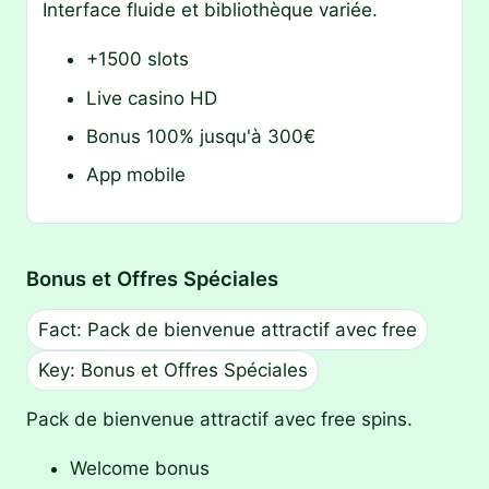
Interface fluide et bibliothèque variée.
+1500 slots
Live casino HD
Bonus 100% jusqu'à 300€
App mobile
Bonus et Offres Spéciales
Fact: Pack de bienvenue attractif avec free
Key: Bonus et Offres Spéciales
Pack de bienvenue attractif avec free spins.
Welcome bonus