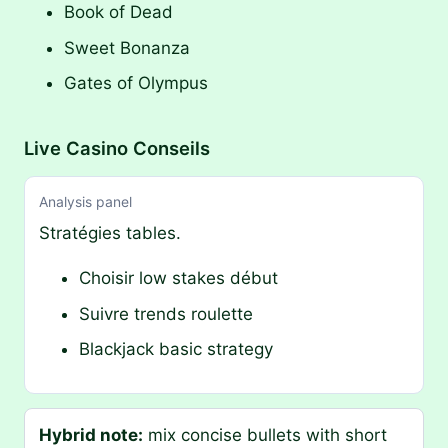
Book of Dead
Sweet Bonanza
Gates of Olympus
Live Casino Conseils
Analysis panel
Stratégies tables.
Choisir low stakes début
Suivre trends roulette
Blackjack basic strategy
Hybrid note:
mix concise bullets with short