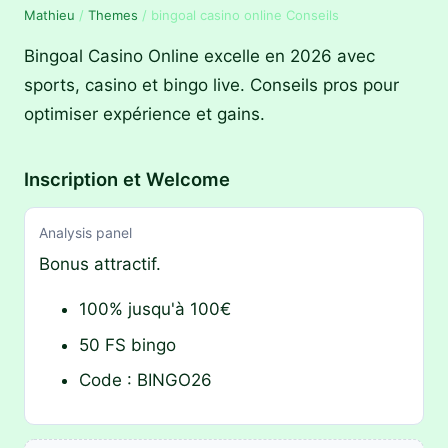
Mathieu
/
Themes
/
bingoal casino online Conseils
Bingoal Casino Online excelle en 2026 avec
sports, casino et bingo live. Conseils pros pour
optimiser expérience et gains.
Inscription et Welcome
Analysis panel
Bonus attractif.
100% jusqu'à 100€
50 FS bingo
Code : BINGO26