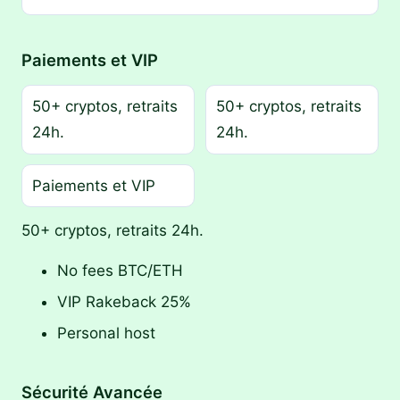
Paiements et VIP
50+ cryptos, retraits
50+ cryptos, retraits
24h.
24h.
Paiements et VIP
50+ cryptos, retraits 24h.
No fees BTC/ETH
VIP Rakeback 25%
Personal host
Sécurité Avancée