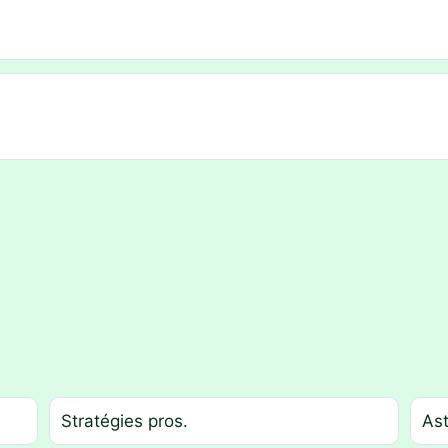
Stratégies pros.
As