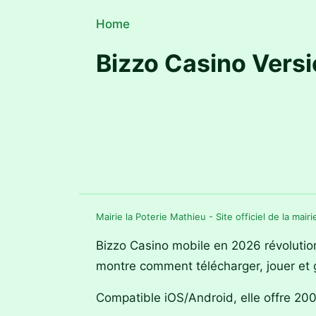
Home
Bizzo Casino Versi
Mairie la Poterie Mathieu - Site officiel de la mair
Bizzo Casino mobile en 2026 révolutio
montre comment télécharger, jouer et 
Compatible iOS/Android, elle offre 200