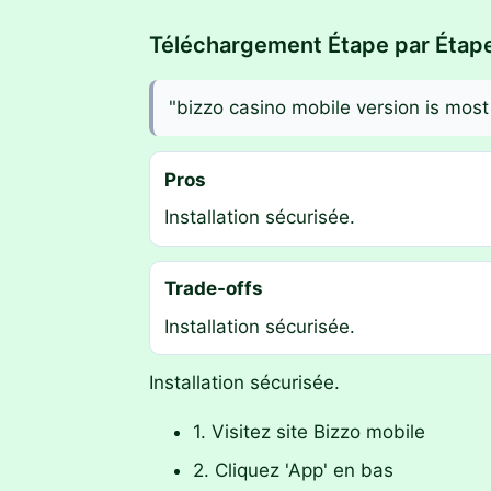
Téléchargement Étape par Étap
"bizzo casino mobile version is mos
Pros
Installation sécurisée.
Trade-offs
Installation sécurisée.
Installation sécurisée.
1. Visitez site Bizzo mobile
2. Cliquez 'App' en bas