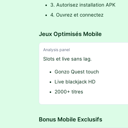
3. Autorisez installation APK
4. Ouvrez et connectez
Jeux Optimisés Mobile
Analysis panel
Slots et live sans lag.
Gonzo Quest touch
Live blackjack HD
2000+ titres
Bonus Mobile Exclusifs