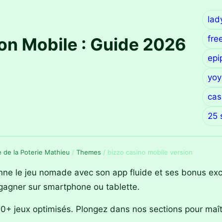
lad
fre
on Mobile : Guide 2026
epi
yoy
cas
25 
ie de la Poterie Mathieu
/
Themes
/
bizzo casino mobile version
nne le jeu nomade avec son app fluide et ses bonus exc
gagner sur smartphone ou tablette.
0+ jeux optimisés. Plongez dans nos sections pour maîtr