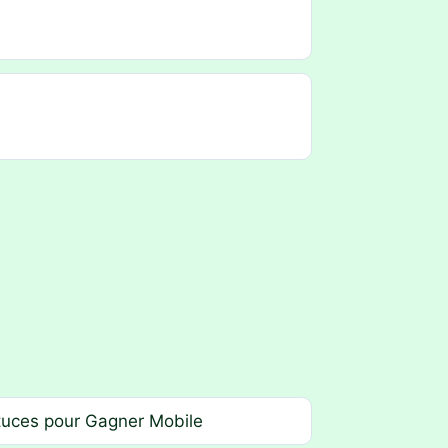
tuces pour Gagner Mobile