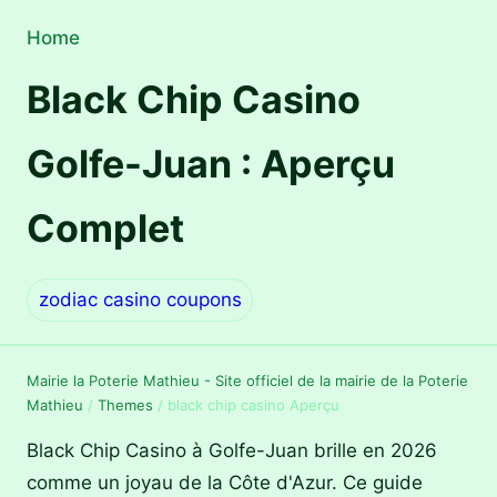
Home
Black Chip Casino
Golfe-Juan : Aperçu
Complet
zodiac casino coupons
Mairie la Poterie Mathieu - Site officiel de la mairie de la Poterie
Mathieu
/
Themes
/
black chip casino Aperçu
Black Chip Casino à Golfe-Juan brille en 2026
comme un joyau de la Côte d'Azur. Ce guide