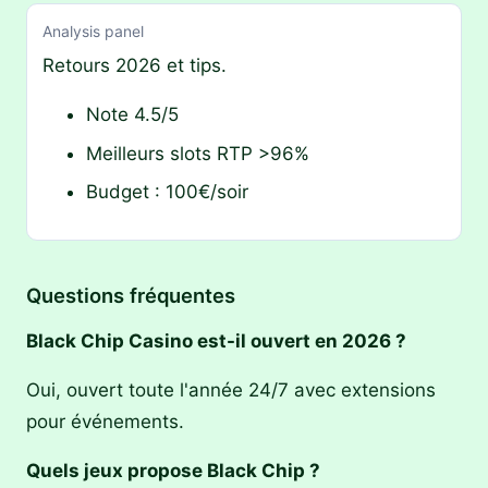
Analysis panel
Retours 2026 et tips.
Note 4.5/5
Meilleurs slots RTP >96%
Budget : 100€/soir
Questions fréquentes
Black Chip Casino est-il ouvert en 2026 ?
Oui, ouvert toute l'année 24/7 avec extensions
pour événements.
Quels jeux propose Black Chip ?