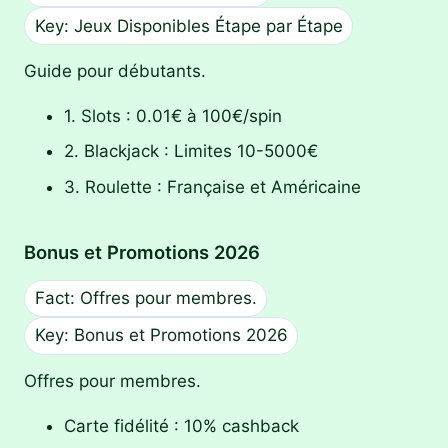
Key: Jeux Disponibles Étape par Étape
Guide pour débutants.
1. Slots : 0.01€ à 100€/spin
2. Blackjack : Limites 10-5000€
3. Roulette : Française et Américaine
Bonus et Promotions 2026
Fact: Offres pour membres.
Key: Bonus et Promotions 2026
Offres pour membres.
Carte fidélité : 10% cashback