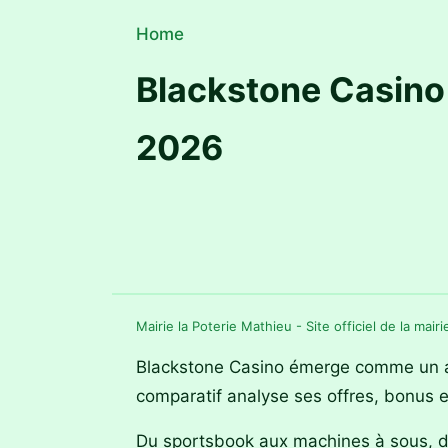
Home
Blackstone Casino
2026
Mairie la Poterie Mathieu - Site officiel de la mair
Blackstone Casino émerge comme un ac
comparatif analyse ses offres, bonus e
Du sportsbook aux machines à sous, déc