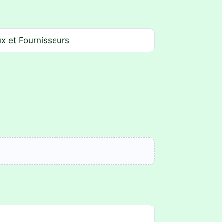
x et Fournisseurs