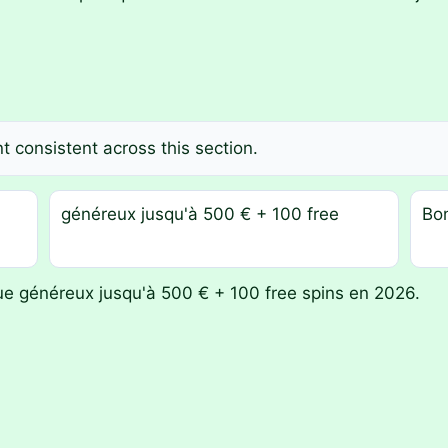
 consistent across this section.
généreux jusqu'à 500 € + 100 free
Bon
e généreux jusqu'à 500 € + 100 free spins en 2026.