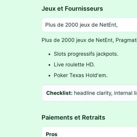
Jeux et Fournisseurs
Plus de 2000 jeux de NetEnt,
Plus de 2000 jeux de NetEnt, Pragmatic
Slots progressifs jackpots.
Live roulette HD.
Poker Texas Hold'em.
Checklist:
headline clarity, internal 
Paiements et Retraits
Pros