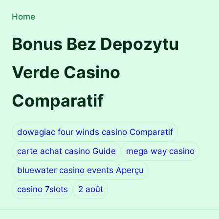
Home
Bonus Bez Depozytu
Verde Casino
Comparatif
dowagiac four winds casino Comparatif
carte achat casino Guide
mega way casino
bluewater casino events Aperçu
casino 7slots
2 août