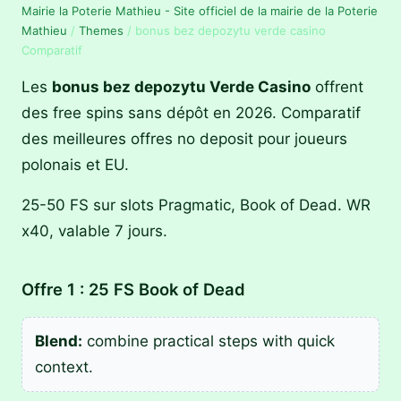
Mairie la Poterie Mathieu - Site officiel de la mairie de la Poterie
Mathieu
/
Themes
/
bonus bez depozytu verde casino
Comparatif
Les
bonus bez depozytu Verde Casino
offrent
des free spins sans dépôt en 2026. Comparatif
des meilleures offres no deposit pour joueurs
polonais et EU.
25-50 FS sur slots Pragmatic, Book of Dead. WR
x40, valable 7 jours.
Offre 1 : 25 FS Book of Dead
Blend:
combine practical steps with quick
context.