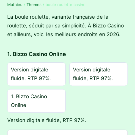
Mathieu
/
Themes
/
boule roulette casino
La boule roulette, variante française de la
roulette, séduit par sa simplicité. À Bizzo Casino
et ailleurs, voici les meilleurs endroits en 2026.
1. Bizzo Casino Online
Version digitale
Version digitale
fluide, RTP 97%.
fluide, RTP 97%.
1. Bizzo Casino
Online
Version digitale fluide, RTP 97%.