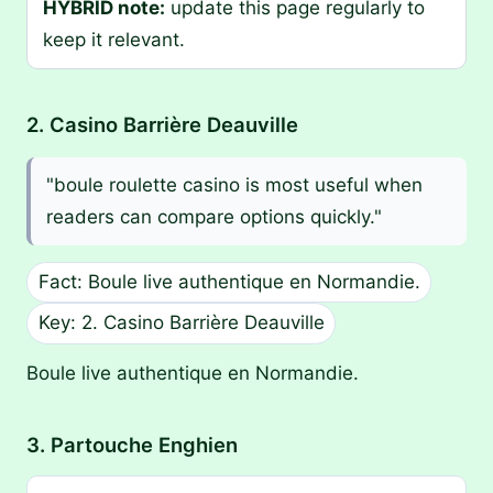
HYBRID note:
update this page regularly to
keep it relevant.
2. Casino Barrière Deauville
"boule roulette casino is most useful when
readers can compare options quickly."
Fact: Boule live authentique en Normandie.
Key: 2. Casino Barrière Deauville
Boule live authentique en Normandie.
3. Partouche Enghien