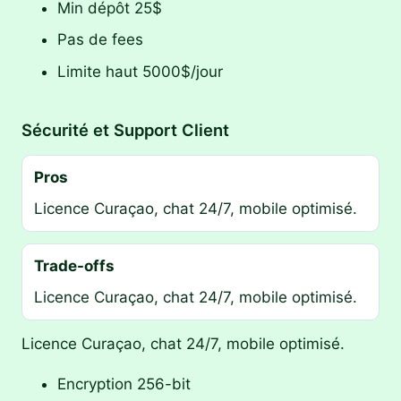
Min dépôt 25$
Pas de fees
Limite haut 5000$/jour
Sécurité et Support Client
Pros
Licence Curaçao, chat 24/7, mobile optimisé.
Trade-offs
Licence Curaçao, chat 24/7, mobile optimisé.
Licence Curaçao, chat 24/7, mobile optimisé.
Encryption 256-bit