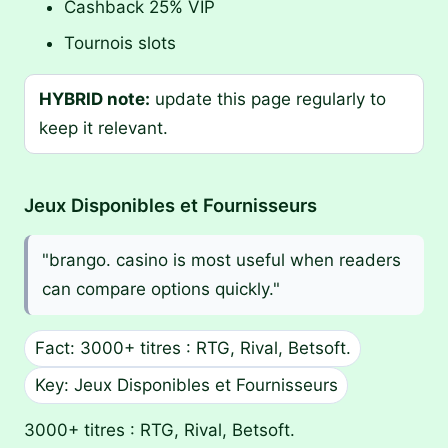
Cashback 25% VIP
Tournois slots
HYBRID note:
update this page regularly to
keep it relevant.
Jeux Disponibles et Fournisseurs
"brango. casino is most useful when readers
can compare options quickly."
Fact: 3000+ titres : RTG, Rival, Betsoft.
Key: Jeux Disponibles et Fournisseurs
3000+ titres : RTG, Rival, Betsoft.