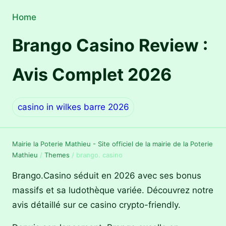
Home
Brango Casino Review :
Avis Complet 2026
casino in wilkes barre 2026
Mairie la Poterie Mathieu - Site officiel de la mairie de la Poterie
Mathieu
/
Themes
/
brango. casino
Brango.Casino séduit en 2026 avec ses bonus
massifs et sa ludothèque variée. Découvrez notre
avis détaillé sur ce casino crypto-friendly.