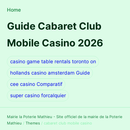
Home
Guide Cabaret Club
Mobile Casino 2026
casino game table rentals toronto on
hollands casino amsterdam Guide
cee casino Comparatif
super casino forcalquier
Mairie la Poterie Mathieu - Site officiel de la mairie de la Poterie
Mathieu
/
Themes
/
cabaret club mobile casino