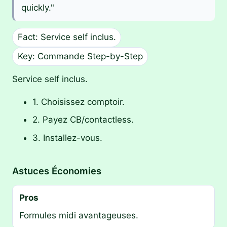
quickly."
Fact: Service self inclus.
Key: Commande Step-by-Step
Service self inclus.
1. Choisissez comptoir.
2. Payez CB/contactless.
3. Installez-vous.
Astuces Économies
Pros
Formules midi avantageuses.