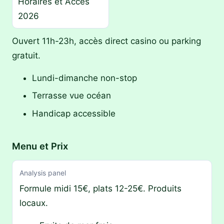
Horaires et Accès
2026
Ouvert 11h-23h, accès direct casino ou parking
gratuit.
Lundi-dimanche non-stop
Terrasse vue océan
Handicap accessible
Menu et Prix
Analysis panel
Formule midi 15€, plats 12-25€. Produits
locaux.