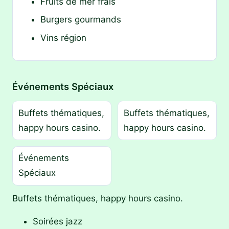
Fruits de mer frais
Burgers gourmands
Vins région
Événements Spéciaux
Buffets thématiques,
Buffets thématiques,
happy hours casino.
happy hours casino.
Événements
Spéciaux
Buffets thématiques, happy hours casino.
Soirées jazz