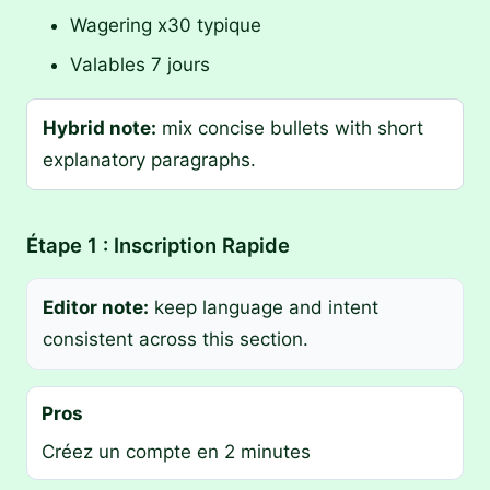
Wagering x30 typique
Valables 7 jours
Hybrid note:
mix concise bullets with short
explanatory paragraphs.
Étape 1 : Inscription Rapide
Editor note:
keep language and intent
consistent across this section.
Pros
Créez un compte en 2 minutes