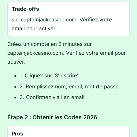
Trade-offs
sur captainjackcasino.com. Vérifiez votre
email pour activer.
Créez un compte en 2 minutes sur
captainjackcasino.com. Vérifiez votre email pour
activer.
1. Cliquez sur 'S'inscrire'
2. Remplissez nom, email, mot de passe
3. Confirmez via lien email
Étape 2 : Obtenir les Codes 2026
Pros