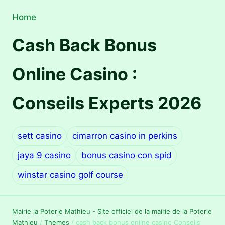
Home
Cash Back Bonus
Online Casino :
Conseils Experts 2026
sett casino
cimarron casino in perkins
jaya 9 casino
bonus casino con spid
winstar casino golf course
Mairie la Poterie Mathieu - Site officiel de la mairie de la Poterie
Mathieu
/
Themes
/
cash back bonus online casino Conseils