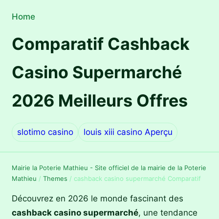
Home
Comparatif Cashback
Casino Supermarché
2026 Meilleurs Offres
slotimo casino
louis xiii casino Aperçu
Mairie la Poterie Mathieu - Site officiel de la mairie de la Poterie
Mathieu
/
Themes
/
cashback casino supermarché Comparatif
Découvrez en 2026 le monde fascinant des
cashback casino supermarché
, une tendance