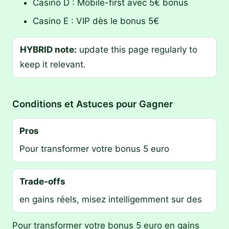
Casino D : Mobile-first avec 5€ bonus
Casino E : VIP dès le bonus 5€
HYBRID note:
update this page regularly to
keep it relevant.
Conditions et Astuces pour Gagner
Pros
Pour transformer votre bonus 5 euro
Trade-offs
en gains réels, misez intelligemment sur des
Pour transformer votre bonus 5 euro en gains