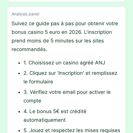
Analysis panel
Suivez ce guide pas à pas pour obtenir votre
bonus casino 5 euro en 2026. L'inscription
prend moins de 5 minutes sur les sites
recommandés.
1. Choisissez un casino agréé ANJ
2. Cliquez sur 'Inscription' et remplissez
le formulaire
3. Vérifiez votre email pour activer le
compte
4. Le bonus 5€ est crédité
automatiquement
5. Jouez et respectez les mises requises