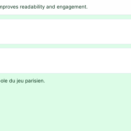
improves readability and engagement.
le du jeu parisien.