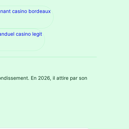
nant casino bordeaux
fanduel casino legit
ndissement. En 2026, il attire par son