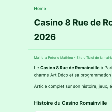
Home
Casino 8 Rue de Ro
2026
Mairie la Poterie Mathieu - Site officiel de la mair
Le
Casino 8 Rue de Romainville
à Pari
charme Art Déco et sa programmation 
Article complet sur son histoire, jeux
Histoire du Casino Romainville