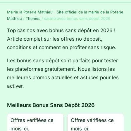
Mairie la Poterie Mathieu - Site officiel de la mairie de la Poterie
Mathieu
/
Themes
/
casino avec bonus sans depot 2026
Top casinos avec bonus sans dépôt en 2026 !
Article complet sur les offres no deposit,
conditions et comment en profiter sans risque.
Les bonus sans dépôt sont parfaits pour tester
les plateformes gratuitement. Nous listons les
meilleures promos actuelles et astuces pour les
activer.
Meilleurs Bonus Sans Dépôt 2026
Offres vérifiées ce
Offres vérifiées ce
mois-ci.
mois-ci.