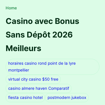
Home
Casino avec Bonus
Sans Dépôt 2026
Meilleurs
horaires casino rond point de la lyre
montpellier
virtual city casino $50 free
casino almere haven Comparatif
fiesta casino hotel
postmodern jukebox