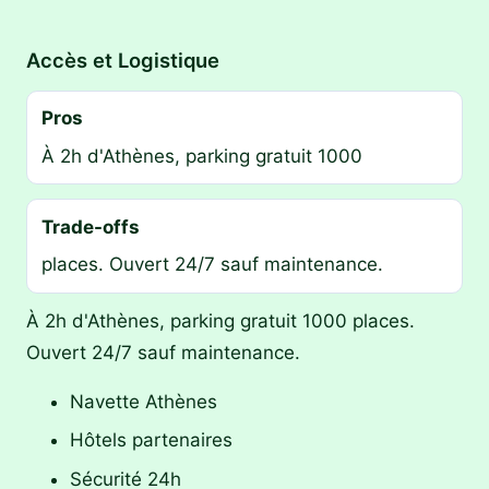
Accès et Logistique
Pros
À 2h d'Athènes, parking gratuit 1000
Trade-offs
places. Ouvert 24/7 sauf maintenance.
À 2h d'Athènes, parking gratuit 1000 places.
Ouvert 24/7 sauf maintenance.
Navette Athènes
Hôtels partenaires
Sécurité 24h