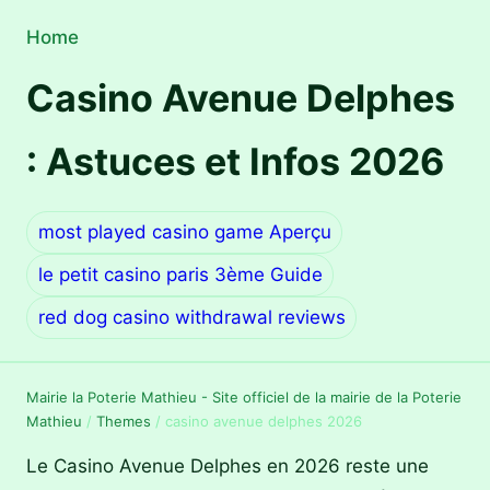
Home
Casino Avenue Delphes
: Astuces et Infos 2026
most played casino game Aperçu
le petit casino paris 3ème Guide
red dog casino withdrawal reviews
Mairie la Poterie Mathieu - Site officiel de la mairie de la Poterie
Mathieu
/
Themes
/
casino avenue delphes 2026
Le Casino Avenue Delphes en 2026 reste une