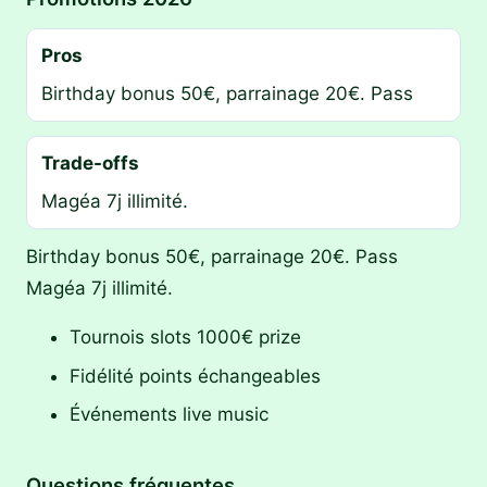
Pros
Birthday bonus 50€, parrainage 20€. Pass
Trade-offs
Magéa 7j illimité.
Birthday bonus 50€, parrainage 20€. Pass
Magéa 7j illimité.
Tournois slots 1000€ prize
Fidélité points échangeables
Événements live music
Questions fréquentes