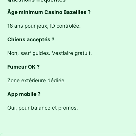
Âge minimum Casino Bazeilles ?
18 ans pour jeux, ID contrôlée.
Chiens acceptés ?
Non, sauf guides. Vestiaire gratuit.
Fumeur OK ?
Zone extérieure dédiée.
App mobile ?
Oui, pour balance et promos.