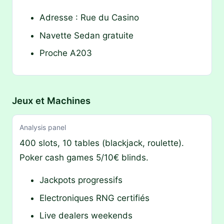
Adresse : Rue du Casino
Navette Sedan gratuite
Proche A203
Jeux et Machines
Analysis panel
400 slots, 10 tables (blackjack, roulette).
Poker cash games 5/10€ blinds.
Jackpots progressifs
Electroniques RNG certifiés
Live dealers weekends