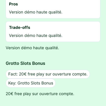
Pros
Version démo haute qualité.
Trade-offs
Version démo haute qualité.
Version démo haute qualité.
Grotto Slots Bonus
Fact: 20€ free play sur ouverture compte.
Key: Grotto Slots Bonus
20€ free play sur ouverture compte.