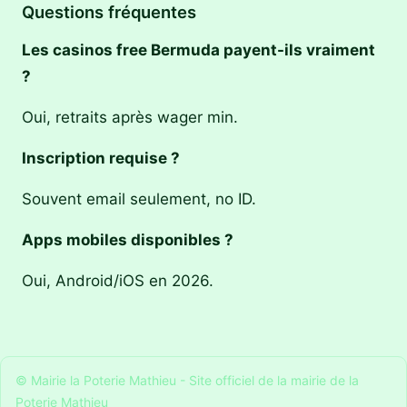
Questions fréquentes
Les casinos free Bermuda payent-ils vraiment
?
Oui, retraits après wager min.
Inscription requise ?
Souvent email seulement, no ID.
Apps mobiles disponibles ?
Oui, Android/iOS en 2026.
© Mairie la Poterie Mathieu - Site officiel de la mairie de la
Poterie Mathieu