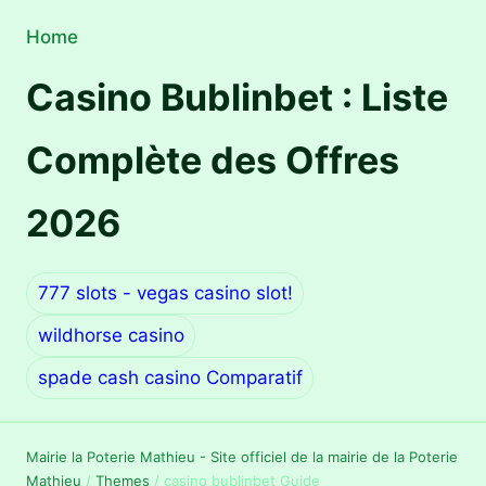
Home
Casino Bublinbet : Liste
Complète des Offres
2026
777 slots - vegas casino slot!
wildhorse casino
spade cash casino Comparatif
Mairie la Poterie Mathieu - Site officiel de la mairie de la Poterie
Mathieu
/
Themes
/
casino bublinbet Guide