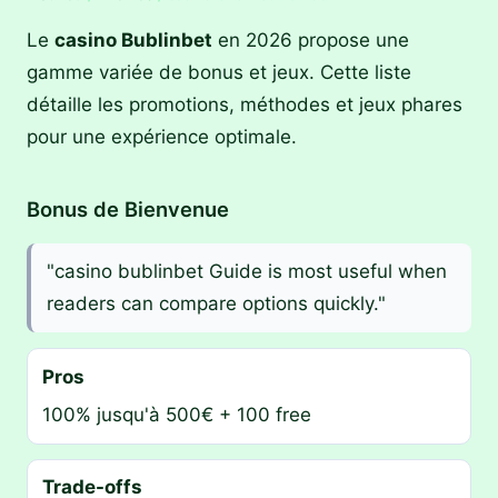
Le
casino Bublinbet
en 2026 propose une
gamme variée de bonus et jeux. Cette liste
détaille les promotions, méthodes et jeux phares
pour une expérience optimale.
Bonus de Bienvenue
"casino bublinbet Guide is most useful when
readers can compare options quickly."
Pros
100% jusqu'à 500€ + 100 free
Trade-offs