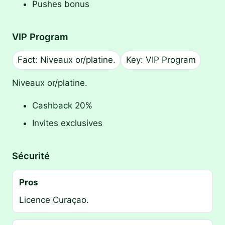
Pushes bonus
VIP Program
Fact: Niveaux or/platine.
Key: VIP Program
Niveaux or/platine.
Cashback 20%
Invites exclusives
Sécurité
Pros
Licence Curaçao.