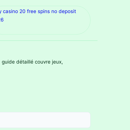
y casino 20 free spins no deposit
26
guide détaillé couvre jeux,