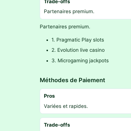
Trade-offs
Partenaires premium.
Partenaires premium.
1. Pragmatic Play slots
2. Evolution live casino
3. Microgaming jackpots
Méthodes de Paiement
Pros
Variées et rapides.
Trade-offs