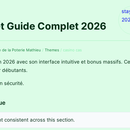
sta
20
 et Guide Complet 2026
ie de la Poterie Mathieu
/
Themes
/
casino cas
026 avec son interface intuitive et bonus massifs. Ce 
r débutants.
en sécurité.
ue
 consistent across this section.