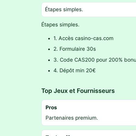
Étapes simples.
Étapes simples.
1. Accès casino-cas.com
2. Formulaire 30s
3. Code CAS200 pour 200% bon
4. Dépôt min 20€
Top Jeux et Fournisseurs
Pros
Partenaires premium.