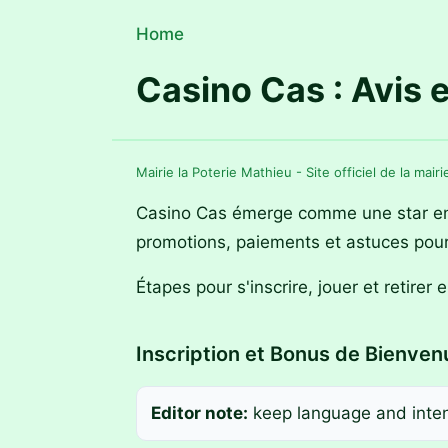
Home
Casino Cas : Avis
Mairie la Poterie Mathieu - Site officiel de la mair
Casino Cas émerge comme une star en 2
promotions, paiements et astuces pou
Étapes pour s'inscrire, jouer et retirer 
Inscription et Bonus de Bienven
Editor note:
keep language and intent