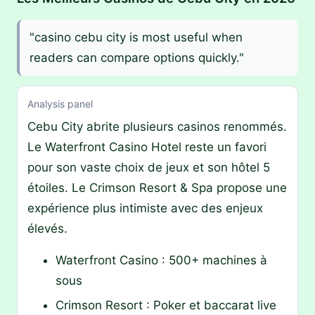
"casino cebu city is most useful when
readers can compare options quickly."
Analysis panel
Cebu City abrite plusieurs casinos renommés.
Le Waterfront Casino Hotel reste un favori
pour son vaste choix de jeux et son hôtel 5
étoiles. Le Crimson Resort & Spa propose une
expérience plus intimiste avec des enjeux
élevés.
Waterfront Casino : 500+ machines à
sous
Crimson Resort : Poker et baccarat live