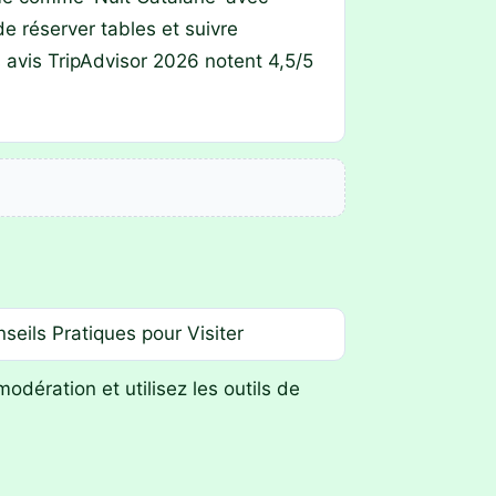
e réserver tables et suivre
avis TripAdvisor 2026 notent 4,5/5
seils Pratiques pour Visiter
 modération et utilisez les outils de