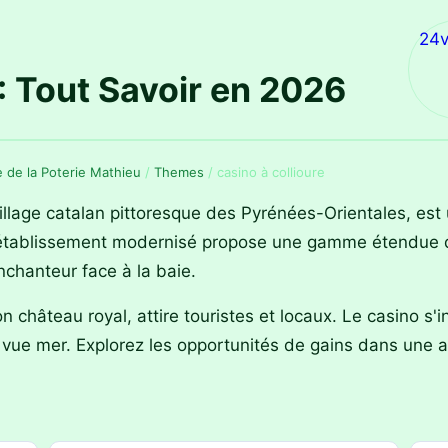
24v
 : Tout Savoir en 2026
ie de la Poterie Mathieu
/
Themes
/
casino à collioure
village catalan pittoresque des Pyrénées-Orientales, est
 établissement modernisé propose une gamme étendue d
chanteur face à la baie.
n château royal, attire touristes et locaux. Le casino s'
 vue mer. Explorez les opportunités de gains dans une a