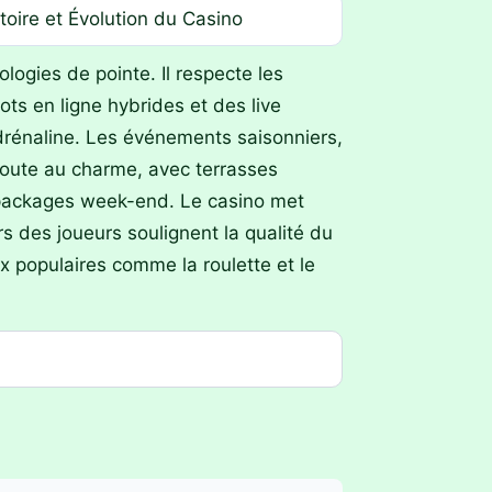
toire et Évolution du Casino
logies de pointe. Il respecte les
ts en ligne hybrides et des live
adrénaline. Les événements saisonniers,
joute au charme, avec terrasses
e packages week-end. Le casino met
rs des joueurs soulignent la qualité du
eux populaires comme la roulette et le