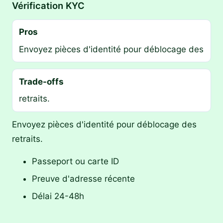
Vérification KYC
Pros
Envoyez pièces d'identité pour déblocage des
Trade-offs
retraits.
Envoyez pièces d'identité pour déblocage des
retraits.
Passeport ou carte ID
Preuve d'adresse récente
Délai 24-48h