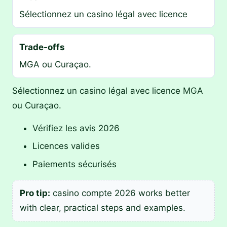
Sélectionnez un casino légal avec licence
Trade-offs
MGA ou Curaçao.
Sélectionnez un casino légal avec licence MGA
ou Curaçao.
Vérifiez les avis 2026
Licences valides
Paiements sécurisés
Pro tip:
casino compte 2026 works better
with clear, practical steps and examples.