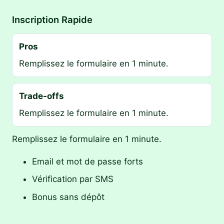
Inscription Rapide
Pros
Remplissez le formulaire en 1 minute.
Trade-offs
Remplissez le formulaire en 1 minute.
Remplissez le formulaire en 1 minute.
Email et mot de passe forts
Vérification par SMS
Bonus sans dépôt