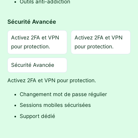
Outils anti-addiction
Sécurité Avancée
Activez 2FA et VPN
Activez 2FA et VPN
pour protection.
pour protection.
Sécurité Avancée
Activez 2FA et VPN pour protection.
Changement mot de passe régulier
Sessions mobiles sécurisées
Support dédié