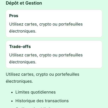
Dépôt et Gestion
Pros
Utilisez cartes, crypto ou portefeuilles
électroniques.
Trade-offs
Utilisez cartes, crypto ou portefeuilles
électroniques.
Utilisez cartes, crypto ou portefeuilles
électroniques.
Limites quotidiennes
Historique des transactions